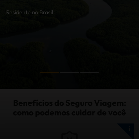
Re
da
Residente no Brasil
ra
 de
Benefícios do Seguro Viagem:
como podemos cuidar de você