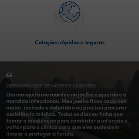
Cotações rápidas e seguras
DEPOIMENTOS DE NOSSOS CLIENTES
Um mosquito me mordeu no joelho esquerdo e a
No
mordida infeccionou. Meu joelho ficou cada vez
fe
maior, inchado e dolorido e eu precisei procurar
co
assistência médica. Todos os dias eu tinha que
di
i
tomar a medicação para combater a infecção e
fi
voltar para a clínica para que eles pudessem
pa
e
limpar e proteger a ferida.