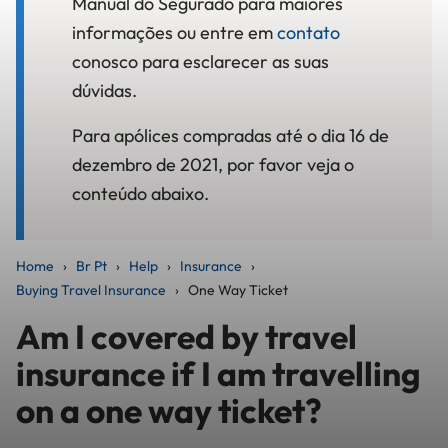
Manual do Segurado para maiores
informações ou entre em
contato
conosco para esclarecer as suas
dúvidas.
Para apólices compradas até o dia 16 de
dezembro de 2021, por favor veja o
conteúdo abaixo.
Home
Br Pt
Help
Insurance
Buying Travel Insurance
One Way Ticket
Am I covered by travel
insurance if I am travelling
on a one way ticket?