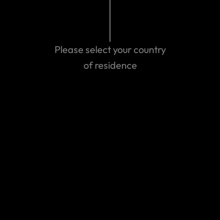
Indian residents: Our insurer for Indian travellers,
ihi Bupa, has decided that they are no longer able
to manage benefits greater than cover for
Overseas Medical Expenses and Medical
Please select your country
Evacuation/Repatriation
of residence
Last updated: Nov 16, 2019 08:13 PM
World Nomads
Seguro Viagem
Faça uma cotação
Travel alerts