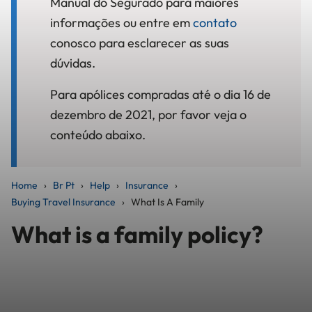
Manual do Segurado para maiores
informações ou entre em
contato
conosco para esclarecer as suas
dúvidas.
Para apólices compradas até o dia 16 de
dezembro de 2021, por favor veja o
conteúdo abaixo.
Home
Br Pt
Help
Insurance
Buying Travel Insurance
What Is A Family
What is a family policy?