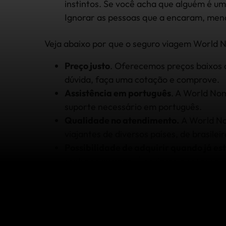
instintos. Se você acha que alguém é 
Ignorar as pessoas que a encaram, mendi
Veja abaixo por que o seguro viagem World
Preço justo
. Oferecemos preços baixos 
dúvida, faça uma cotação e comprove.
Assistência em português
. A World Nom
suporte necessário em português.
Qualidade no atendimento.
A World No
viajantes de diversos países, de brasileir
Possibilidade de adquirir quando já est
tenha se iniciado. É só fazer a cotação o
Solicitação de reembolso de qualquer 
membros no nosso site.
Recomendado por experts em viagem
especialistas em viagens. Quem entend