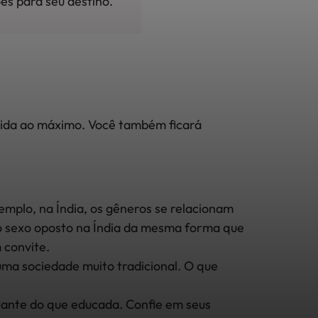
es para seu destino.
ivida ao máximo. Você também ficará
xemplo, na Índia, os gêneros se relacionam
m o sexo oposto na Índia da mesma forma que
 convite.
uma sociedade muito tradicional. O que
nfiante do que educada. Confie em seus