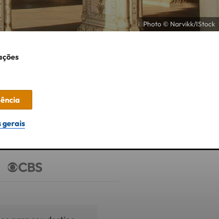
Photo © Narvikk/IStock
ações
dência
 gerais