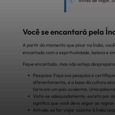
Antes de viajar, 
Você se encantar
á
pela Ín
A partir do momento que pisar na Índia, você
encantado com a espiritualidade, beleza e sim
Fique encantado, mas não esteja desprepara
Pesquisa: Faça sua pesquisa e certifiqu
diferentemente, e a base da cultura ain
faria em um país ocidental. Uma palavr
Vista-se adequadamente: exceto por alg
significa que você deve seguir as regras
Atitude: se for viajar sozinho à Índia (