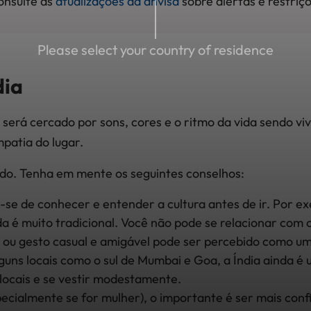
consulte as
atualizações da anvisa
sobre alertas e restriçõ
Please select your country of residence
dia
 será cercado por sons, cores e o ritmo da vida sendo v
patia do lugar.
do. Tenha em mente os seguintes conselhos:
e-se de conhecer e entender a cultura antes de ir. Por e
da é muito tradicional. Você não pode se relacionar co
a ou gesto casual e amigável pode ser percebido como um
uns locais como o sul de Mumbai e Goa, a Índia ainda é 
 locais e se vestir modestamente.
especialmente se for mulher), o importante é ser mais co