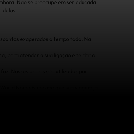
embora. Não se preocupe em ser educada.
 delas.
descontos exagerados o tempo todo. Na
, para atender a sua ligação e te dar o
az. Nossos planos são utilizados por
a World Nomads mesmo que sua viagem já
uer lugar do mundo através da área de
 Intrepid, Nomadic Matt e muitos outros