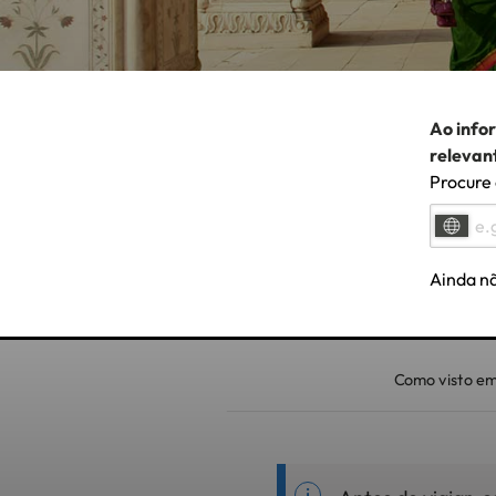
Ao info
relevan
Procure 
Ainda nã
Como visto em