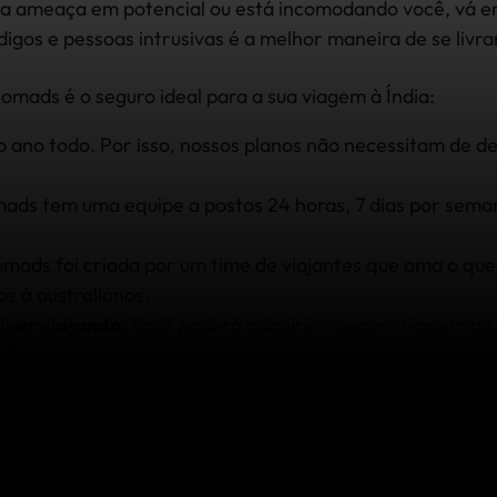
uma ameaça em potencial ou está incomodando você, vá 
gos e pessoas intrusivas é a melhor maneira de se livrar
 Nomads
é
o seguro ideal para a sua viagem à Índia:
o ano todo. Por isso, nossos planos não necessitam de 
ads tem uma equipe a postos 24 horas, 7 dias por semana
mads foi criada por um time de viajantes que ama o que f
os à australianos.
iver viajando.
Você poderá adquirir o seguro viagem d
nline e contratar.
lugar do mundo.
Você pode solicitar reembolso de qualq
.
Somos o seguro viagem recomendado pela Lonely Planet,
e de viagem sempre escolhe a World Nomads.