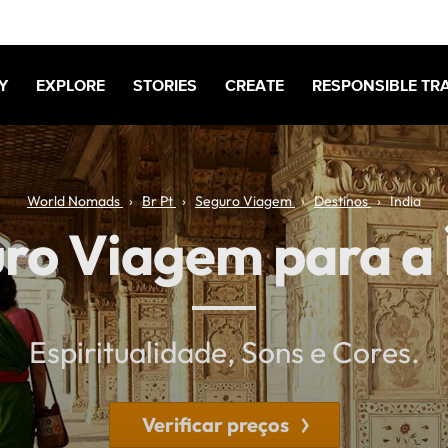
Y
EXPLORE
STORIES
CREATE
RESPONSIBLE TR
World Nomads
Br Pt
Seguro Viagem
Destinos
India
ro Viagem para a 
Espiritualidade, Sons e Cores.
Verificar preços