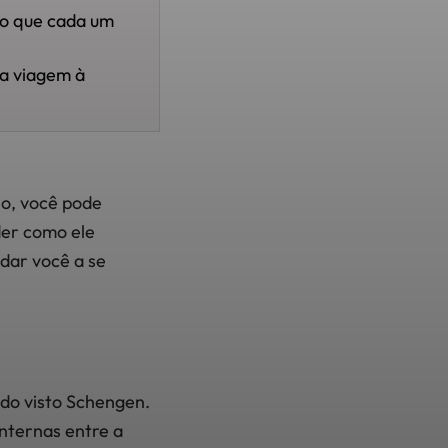
e o que cada um
ua viagem à
no, você pode
der como ele
dar você a se
 do visto Schengen.
internas entre a