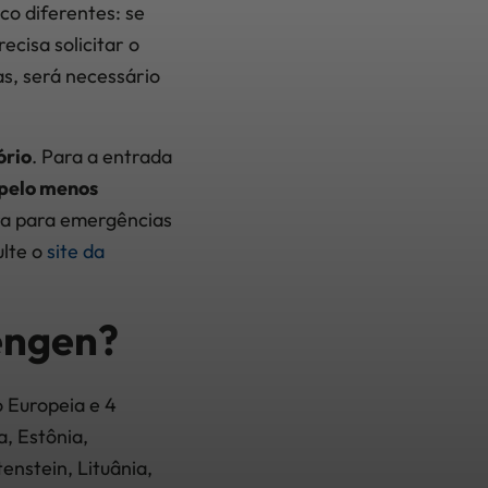
co diferentes: se
cisa solicitar o
as, será necessário
ório
. Para a entrada
pelo menos
ura para emergências
ulte o
site da
engen?
 Europeia e 4
a, Estônia,
tenstein, Lituânia,