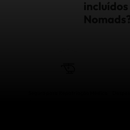
incluído
Nomads
Seguro para Repatriação Médica
Despes
Caso seja necessário retornar ao
Fratur
Brasil devido a doença ou lesão
queda
grave.
Saiba mais