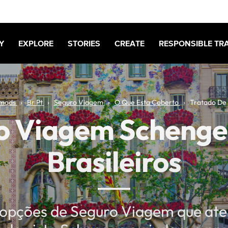
Y
EXPLORE
STORIES
CREATE
RESPONSIBLE TR
mads
Br Pt
Seguro Viagem
O Que Esta Coberto
Tratado De
o Viagem Schenge
Brasileiros
opções de Seguro Viagem que at