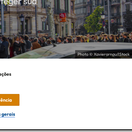
oteger sua
Photo © Xavierarnau/IStock
ações
dência
 gerais