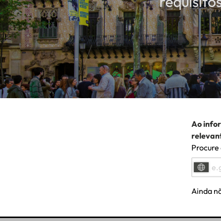
requisito
Ao info
relevan
Procure 
Ainda nã