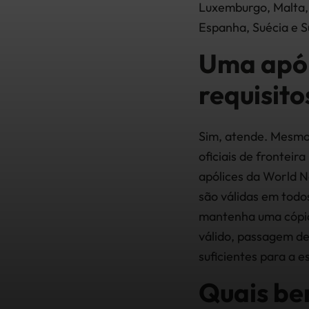
Luxemburgo, Malta, 
Espanha, Suécia e S
Uma apól
requisit
Sim, atende. Mesmo 
oficiais de fronteir
apólices da World 
são válidas em todo
mantenha uma cópi
válido, passagem de
suficientes para a e
Quais be