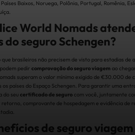
Países Baixos, Noruega, Polônia, Portugal, Romênia, Esl
uíça.
ice World Nomads atende
os do seguro Schengen?
que brasileiros não precisem de visto para estadias de a
a podem pedir
comprovação do seguro viagem
ao chegar
Nomads superam o valor mínimo exigido de €30.000 de 
s os países do Espaço Schengen. Para garantir uma entra
a do seu
certificado de seguro
com você, juntamente co
 retorno, comprovante de hospedagem e evidência de re
stadia.
nefícios de seguro viagem