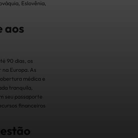
ováquia, Eslovênia,
 aos
té 90 dias, os
 na Europa. As
cobertura médica e
da tranquila,
m seu passaporte
cursos financeiros
 estão