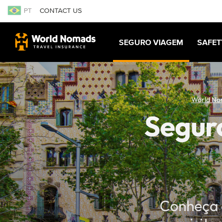
PT
CONTACT US
SEGURO VIAGEM
SAFET
World No
Segur
Conheça 