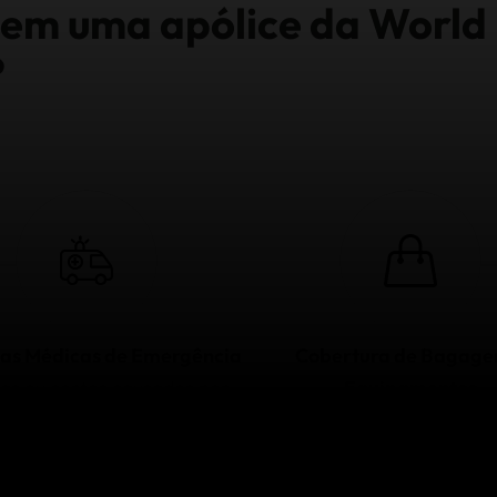
s em uma apólice da World
?
as Médicas de Emergência
Cobertura de Bagage
as ou cortes causados por
Equipamentos
s radicais estão cobertos.
Proteção se houver atra
Saiba mais
chegada de sua bagagem ou
for danificada ou extra