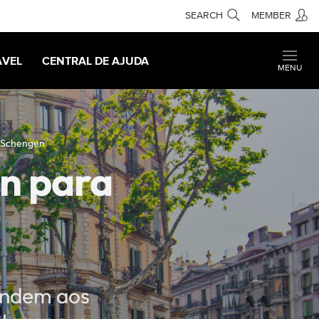
SEARCH
MEMBER
AVEL
CENTRAL DE AJUDA
MENU
 Schengen
n para
endem aos