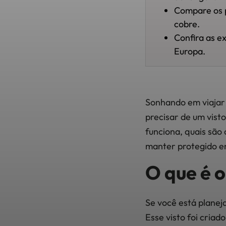
Compare os p
cobre.
Confira as e
Europa.
Sonhando em viajar 
precisar de um vist
funciona, quais são
manter protegido e
O que é 
Se você está planej
Esse visto foi criad