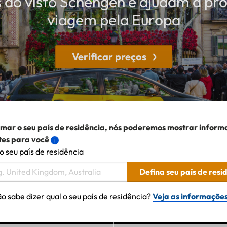
s do visto Schengen e ajudam a pr
viagem pela Europa
Verificar preços
rmar o seu país de residência, nós poderemos mostrar inform
tes para você
o seu país de residência
Defina seu país de resi
o sabe dizer qual o seu país de residência?
Veja as informações