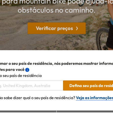
para mountain bike pode ajudá-l
obstáculos no caminho.
Verificar preços
rmar o seu país de residência, nós poderemos mostrar inform
tes para você
o seu país de residência
Defina seu país de resi
o sabe dizer qual o seu país de residência?
Veja as informações