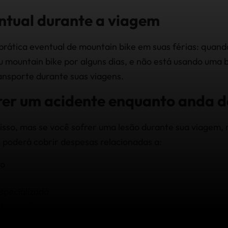
ntual durante a viagem
rática eventual de mountain bike em suas férias: quand
ou mountain bike por alguns dias, e não está usando uma 
ransporte durante suas viagens.
rer um acidente enquanto anda de
sso, mas se você sofrer uma lesão durante sua viagem,
l
poderá cobrir despesas relacionadas a:
co
specializado
prescritos