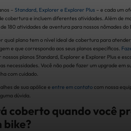
anos –
Standard, Explorer e Explorer Plus
– e cada um of
 de cobertura e incluem diferentes atividades. Além de m
de 180 atividades de aventura para nossos nômades do B
r qual plano tem o nível ideal de cobertura para atender
gem e que corresponda aos seus planos específicos.
Faz
nossos planos Standard, Explorer e Explorer Plus e esc
as necessidades. Você não pode fazer um upgrade em su
lha com cuidado.
talhes de sua apólice e
entre em contato
com nossa equi
alguma dúvida.
tá coberto quando você pr
 bike?