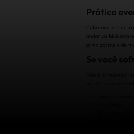
Prática eve
Cobrimos apenas a p
andar de bicicleta 
principal meio de t
Se você sof
Não é bom pensar ni
médica emergencia
Traslado médi
Internação
Atendimento e
Medicamentos 