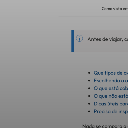
Como visto em
Antes de viajar, 
Que tipos de a
Escolhendo a a
O que está cob
O que não está
Dicas úteis pa
Precisa de ins
Nada se compara a 