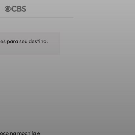
es para seu destino.
oço na mochila e