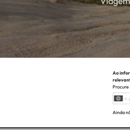
Viagem 
Ao info
relevan
Procure 
Ainda nã