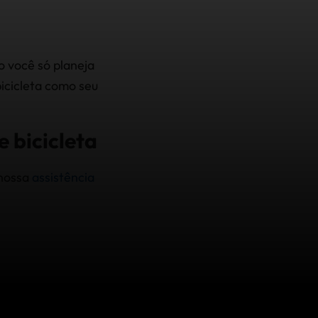
o você só planeja
bicicleta como seu
 bicicleta
 nossa
assistência