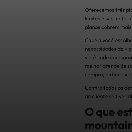
Oferecemos três pl
limites e sublimites
planos cobrem mais 
Cabe a você escolhe
necessidades de via
você pode comparar 
melhor atende às su
compra, então esco
Confira todos os de
ao cliente se tiver 
O que es
mountain