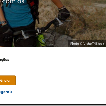
o com os
Photo © VichoT/IStock
ações
dência
 gerais