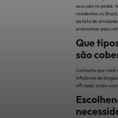
seus pés no pedal, 
residentes no Brasil
da lista de ativida
embrenhar pela natu
Que tipo
são cobe
Contanto que você 
influência de droga
off-road, cross-coun
Escolhend
necessid