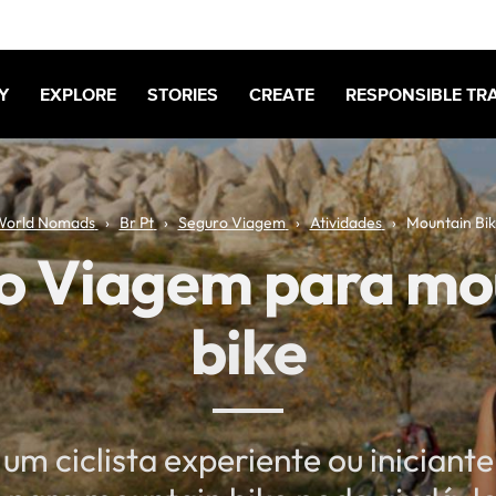
Y
EXPLORE
STORIES
CREATE
RESPONSIBLE TR
World Nomads
Br Pt
Seguro Viagem
Atividades
Mountain Bi
o Viagem para mo
bike
um ciclista experiente ou iniciant