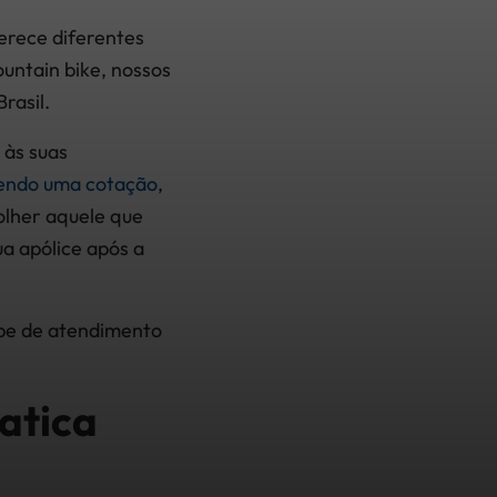
erece diferentes
ountain bike, nossos
rasil.
 às suas
endo uma cotação
,
olher aquele que
a apólice após a
pe de atendimento
atica