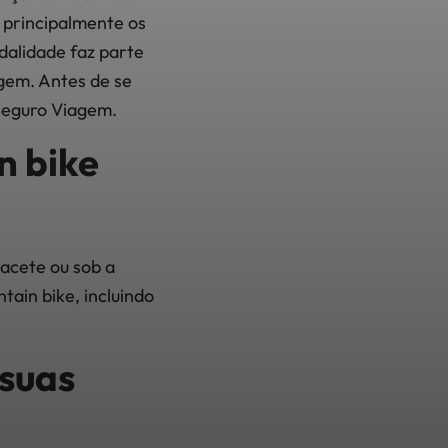
 principalmente os
dalidade faz parte
agem. Antes de se
 Seguro Viagem.
n bike
acete ou sob a
ain bike, incluindo
 suas