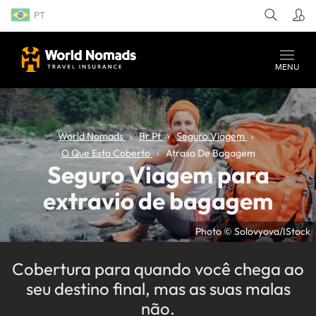
PT
MENU
World Nomads
Br Pt
Seguro Viagem
O Que Esta Coberto
Atraso De Bagagem
Seguro Viagem para
extravio de bagagem
Photo © Solovyova/IStock
Cobertura para quando você chega ao
seu destino final, mas as suas malas
não.