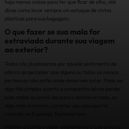
haja menos coisas para ter que ficar de olho, até
dicas como levar sempre um estoque de cintas
plásticas para sua bagagem.
O que fazer se sua mala for
extraviada durante sua viagem
ao exterior?
Todos nós já passamos por aquele sentimento de
pânico ao perceber que alguns ou todos os nossos
pertences não estão onde deveriam estar. Pode ser
algo tão simples quanto a companhia aérea perder
suas malas ou enviá-las para o destino errado, ou
algo mais incomum, como ter seu
passaporte
roubado
no Expresso Transiberiano.
Manter a calma e saber exatamente o que precisa