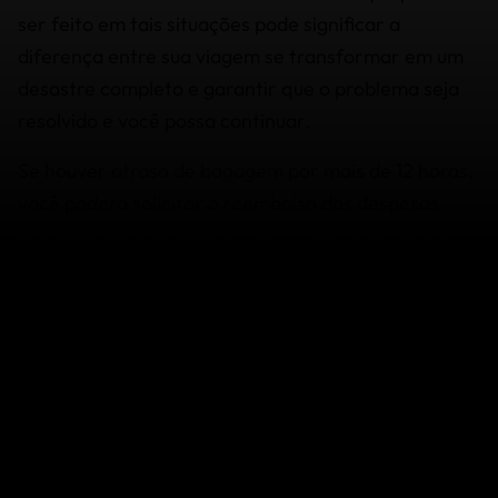
ser feito em tais situações pode significar a
diferença entre sua viagem se transformar em um
desastre completo e garantir que o problema seja
resolvido e você possa continuar.
Se houver
atraso de bagagem
por mais de 12 horas,
você poderá solicitar o reembolso das despesas
relacionadas à compra de itens essenciais, como
roupas e produtos de higiene pessoal. Mais uma vez,
é essencial providenciar toda a documentação junto
à companhia aérea e obter uma cópia do ‘PIR’ ou
‘Property Irregularity Report’ (Relatório de
Irregularidade).
Com a documentação necessária em mãos, nossa
equipe de
Assistência Emergencial 24 horas
pode